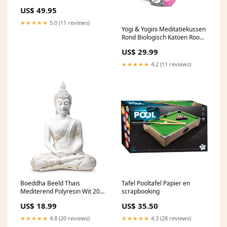
yamaha-xj-650-maxim-l-650-
US$ 49.95
1982-esi3853969
★★★★★
5.0 (11 reviews)
Yogi & Yogini Meditatiekussen
Rond Biologisch Katoen Rood
33 x 12 cm phoenix
US$ 29.99
★★★★★
4.2 (11 reviews)
Boeddha Beeld Thais
Tafel Pooltafel Papier en
Mediterend Polyresin Wit 20 x
scrapbooking
11 x 27 cm phoenix
US$ 18.99
US$ 35.50
★★★★★
4.8 (20 reviews)
★★★★★
4.3 (28 reviews)