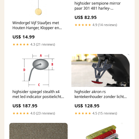
highsider sempione mirror
paar 301 481 harley-
davidson-fxcwc-1584-softail-
US$ 82.95
rocker-c-1584-2009-
Windorgel Vijf Staafjes met
esi3394970
★★★★★
4.9 (14 reviews)
Houten Hanger, Klopper en
Schijfvormige Windvanger
US$ 14.99
phoenix
★★★★★
4.3 (21 reviews)
highsider spiegel stealth x4
highsider akron rs
met led indicator positielicht
kentekenhouder zonder licht
paar 301 453 beta-rr-125-4t-
280 406h märke_suomy
US$ 187.95
US$ 128.95
motard-125-2012-esi9658221
★★★★★
4.0 (23 reviews)
★★★★★
4.5 (15 reviews)