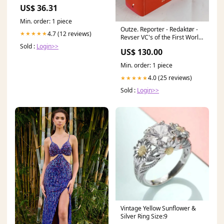
US$ 36.31
Min. order: 1 piece
Outze. Reporter - Redaktør -
4.7 (12 reviews)
★★★★★
Revser VC's of the First World
War
Sold :
Login>>
US$ 130.00
Min. order: 1 piece
4.0 (25 reviews)
★★★★★
Sold :
Login>>
Vintage Yellow Sunflower &
Silver Ring Size:9