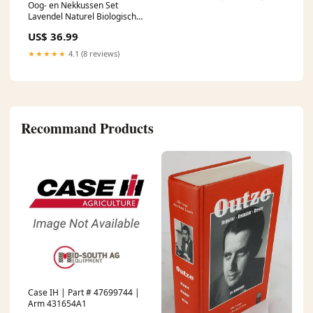
Oog- en Nekkussen Set
Lavendel Naturel Biologisch
Lijnzaad phoenix
US$ 36.99
★★★★★
4.1 (8 reviews)
Recommand Products
Case IH | Part # 47699744 |
Arm 431654A1