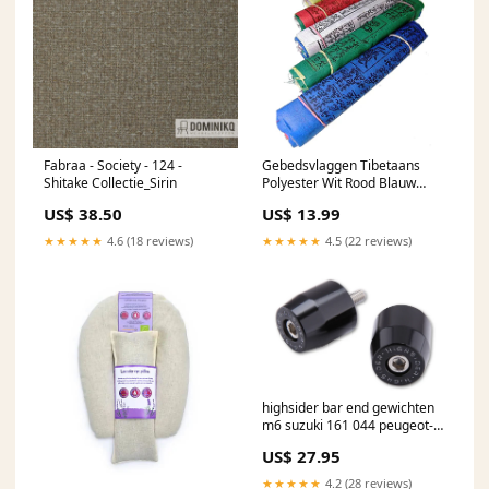
Fabraa - Society - 124 -
Gebedsvlaggen Tibetaans
Shitake Collectie_Sirin
Polyester Wit Rood Blauw
Geel Groen 8 meter matrixify-
US$ 38.50
US$ 13.99
import
★★★★★
4.6 (18 reviews)
★★★★★
4.5 (22 reviews)
highsider bar end gewichten
m6 suzuki 161 044 peugeot-
nk7-50-2t-e2-50-2014-
US$ 27.95
esi8752256
★★★★★
4.2 (28 reviews)