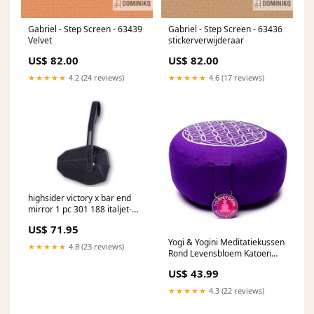
Gabriel - Step Screen - 63439
Gabriel - Step Screen - 63436
Velvet
stickerverwijderaar
US$ 82.00
US$ 82.00
★★★★★
4.2 (24 reviews)
★★★★★
4.6 (17 reviews)
highsider victory x bar end
mirror 1 pc 301 188 italjet-
formula-50-ac-50-2000-
US$ 71.95
esi5518124
Yogi & Yogini Meditatiekussen
★★★★★
4.8 (23 reviews)
Rond Levensbloem Katoen
Paars 33 x 17 cm phoenix
US$ 43.99
★★★★★
4.3 (22 reviews)