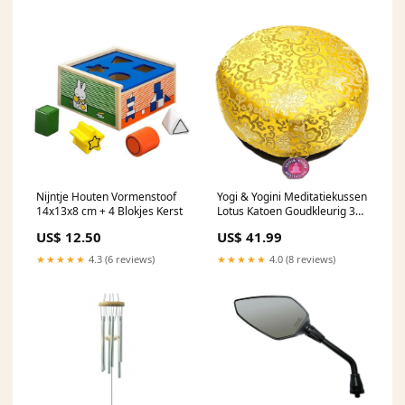
Nijntje Houten Vormenstoof
Yogi & Yogini Meditatiekussen
14x13x8 cm + 4 Blokjes Kerst
Lotus Katoen Goudkleurig 33
x 17 cm phoenix
US$ 12.50
US$ 41.99
★★★★★
4.3 (6 reviews)
★★★★★
4.0 (8 reviews)