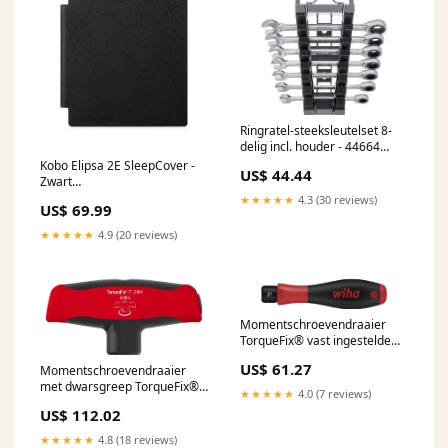
Ringratel-steeksleutelset 8-
delig incl. houder - 44664
VerbruiksgoederenFestool
Kobo Elipsa 2E SleepCover -
US$ 44.44
Promo
Zwart
compare__i__stylus__Inclusief
★★★★★
4.3 (30 reviews)
US$ 69.99
Kobo Stylus 2
★★★★★
4.9 (20 reviews)
Momentschroevendraaier
TorqueFix® vast ingestelde
momentbegrenzing - 26901
US$ 61.27
Momentschroevendraaier
Stanley promo
met dwarsgreep TorqueFix®
★★★★★
4.0 (7 reviews)
T vast ingestelde
US$ 112.02
momentbegrenzing - 29228
dropshipment
★★★★★
4.8 (18 reviews)