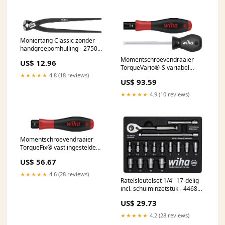
Moniertang Classic zonder
handgreepomhulling - 27504
staffel100m
Momentschroevendraaier
US$ 12.96
TorqueVario®-S variabel
★★★★★
4.8 (18 reviews)
instelbare
US$ 93.59
momentbegrenzing - 36850
Milwaukee PROMO
★★★★★
4.9 (10 reviews)
Momentschroevendraaier
TorqueFix® vast ingestelde
momentbegrenzing - 26048
US$ 56.67
PBM
★★★★★
4.6 (28 reviews)
Ratelsleutelset 1/4" 17-delig
incl. schuiminzetstuk - 44683
uitlopend
US$ 29.73
★★★★★
4.2 (28 reviews)