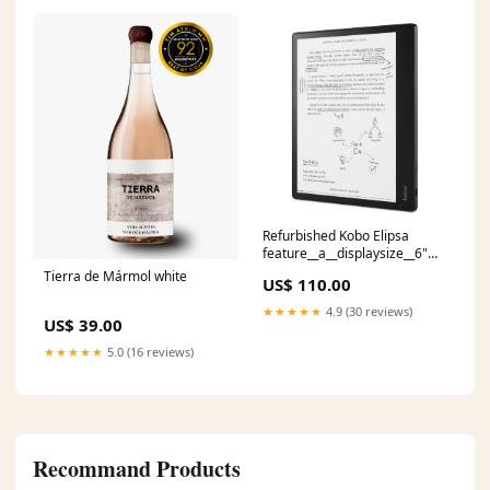
Refurbished Kobo Elipsa
feature__a__displaysize__6"
scherm met ComfortLight
Tierra de Mármol white
US$ 110.00
PRO verlichting
★★★★★
4.9 (30 reviews)
US$ 39.00
★★★★★
5.0 (16 reviews)
Recommand Products