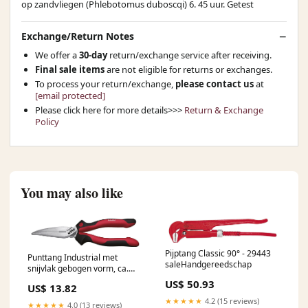
op zandvliegen (Phlebotomus duboscqi) 6. 45 uur. Getest
Exchange/Return Notes
We offer a
30-day
return/exchange service after receiving.
Final sale items
are not eligible for returns or exchanges.
To process your return/exchange,
please contact us
at
[email protected]
Please click here for more details>>>
Return & Exchange
Policy
You may also like
Pijptang Classic 90° - 29443
Punttang Industrial met
saleHandgereedschap
snijvlak gebogen vorm, ca.
40° - 32324
US$ 50.93
US$ 13.82
HandgereedschapHandgereedschap
★★★★★
4.2 (15 reviews)
★★★★★
4.0 (13 reviews)