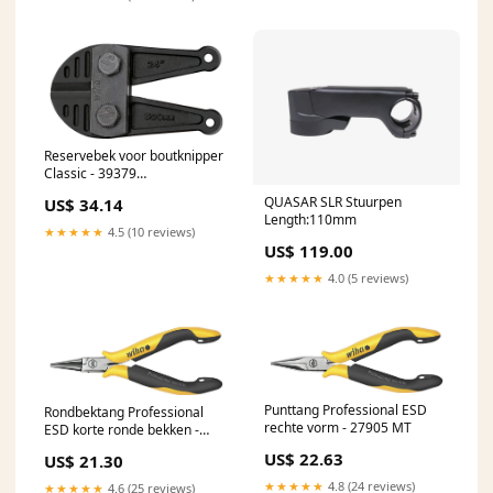
Reservebek voor boutknipper
Classic - 39379
AllowBackorders
QUASAR SLR Stuurpen
US$ 34.14
Length:110mm
★★★★★
4.5 (10 reviews)
US$ 119.00
★★★★★
4.0 (5 reviews)
Punttang Professional ESD
Rondbektang Professional
rechte vorm - 27905 MT
ESD korte ronde bekken -
27440 saleBuitenland
US$ 22.63
US$ 21.30
★★★★★
4.8 (24 reviews)
★★★★★
4.6 (25 reviews)