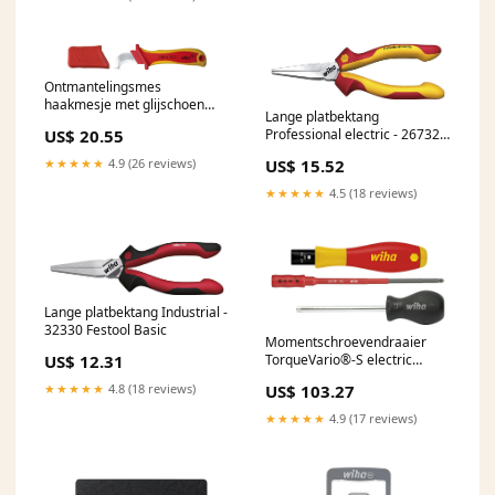
Ontmantelingsmes
haakmesje met glijschoen
Lange platbektang
voor ronde kabel in blister -
US$ 20.55
Professional electric - 26732
36053 dropshipment
uitlopend
★★★★★
4.9 (26 reviews)
US$ 15.52
★★★★★
4.5 (18 reviews)
Lange platbektang Industrial -
32330 Festool Basic
Momentschroevendraaier
US$ 12.31
TorqueVario®-S electric
variabel instelbare
★★★★★
4.8 (18 reviews)
US$ 103.27
momentbegrenzing - 26625
staffel
★★★★★
4.9 (17 reviews)