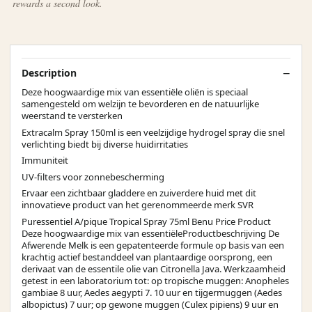
rewards a second look.
Description
Deze hoogwaardige mix van essentiële oliën is speciaal
samengesteld om welzijn te bevorderen en de natuurlijke
weerstand te versterken
Extracalm Spray 150ml is een veelzijdige hydrogel spray die snel
verlichting biedt bij diverse huidirritaties
Immuniteit
UV-filters voor zonnebescherming
Ervaar een zichtbaar gladdere en zuiverdere huid met dit
innovatieve product van het gerenommeerde merk SVR
Puressentiel A/pique Tropical Spray 75ml Benu Price Product
Deze hoogwaardige mix van essentiëleProductbeschrijving De
Afwerende Melk is een gepatenteerde formule op basis van een
krachtig actief bestanddeel van plantaardige oorsprong, een
derivaat van de essentile olie van Citronella Java. Werkzaamheid
getest in een laboratorium tot: op tropische muggen: Anopheles
gambiae 8 uur, Aedes aegypti 7. 10 uur en tijgermuggen (Aedes
albopictus) 7 uur; op gewone muggen (Culex pipiens) 9 uur en